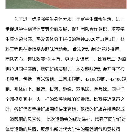
为了进一步增强学生身体素质，丰富学生课余生活，进一
步促进学生德智体美劳全面发展，提升团队合作意识，培养学
生集体荣誉感、热爱集体勇于拼搏的精神,2020年11月1日，材
料工程系在操场举办趣味运动会。 此次运动会以“竞技拼搏、
团队齐心、趣味欢笑”为主旨，更以“友谊第一，比赛第二”为原
则拉进同学感情，增强班级凝聚力。本次趣味运动会开展了很
多项目，包括一百米短跑、二百米短跑、4x100短跑、4x400短
跑、引体向上、跳远、拔河、跳绳、羽毛球、乒乓球。同学们
全部投身其中，火一样的欢呼呐喊响彻操场。比赛接近尾声之
时，各班代表手持班旗围绕快速奔跑，飘扬的班旗在操场形成
一道靓丽的风景线。 此次运动会的成功举办，增强了同学们对
体育运动的热情，展示出新时代大学生的蓬勃朝气和竞技精