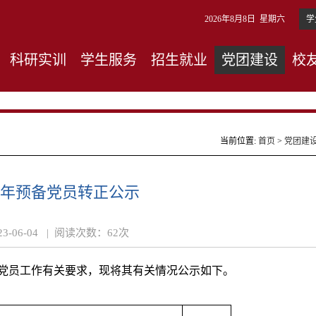
2026年8月8日 星期六
学
科研实训
学生服务
招生就业
党团建设
校
当前位置:
首页
>
党团建
上半年预备党员转正公示
23-06-04 |
阅读次数：
62
次
展党员工作有关要求，现将其有关情况公示如下。