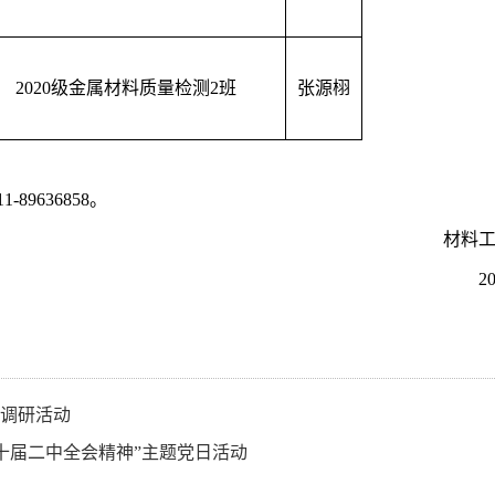
2020级金属材料质量检测2班
张源栩
89636858。
材料
2
”调研活动
十届二中全会精神”主题党日活动