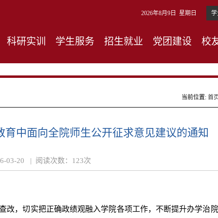
2026年8月9日 星期日
学
科研实训
学生服务
招生就业
党团建设
校
当前位置:
首
教育中面向全院师生公开征求意见建议的通知
26-03-20 |
阅读次数：
123
次
查改，切实把正确政绩观融入学院各项工作，不断提升办学治